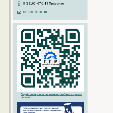
8 (39165) 67-1-19 Приемная
tgr-irsha@mail.ru
Подай заявку на оформление учебных справок
онлайн!