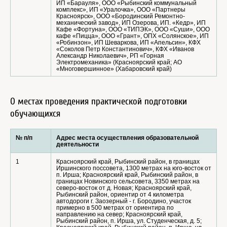
ИП «Барауля», ООО «Рыбинский коммунальный
комплекс», ИП «Уралочка», ООО «Партнеры
Красноярск», ООО «Бородинский Ремонтно-
механический завод», ИП Озерова, ИП. «Кедр», ИП
Кафе «Фортуна», ООО «ТИПЭК», ООО «Суши», ООО
кафе «Пицца», ООО «Грант», ОПХ «Солянское», ИП
«Робинзон», ИП Шеваркова, ИП «Апельсин», КФХ
«Соколов Петр Константинович», КФХ «Иванов
Александр Николаевич», РП «Горная
Электромеханика» (Красноярский край; АО
«Многовершинное» (Хабаровский край)
О местах проведения практической подготовки
обучающихся
№ п/п
Адрес места осуществления образовательной
деятельности
1
Красноярский край, Рыбинский район, в границах
Иршинского поссовета, 1300 метрах на юго-восток от
п. Ирша; Красноярский край, Рыбинский район, в
границах Новинского сельсовета, 3350 метрах на
северо-восток от д. Новая; Красноярский край,
Рыбинский район, ориентир от 4 километра
автодороги г. Заозерный - г. Бородино, участок
примерно в 500 метрах от ориентира по
направлению на север; Красноярский край,
Рыбинский район, п. Ирша, ул. Студенческая, д. 5;