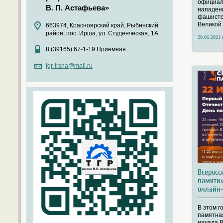
официал
В. П. Астафьева»
нападен
фашистс
Великой
663974, Красноярский край, Рыбинский
район, пос. Ирша, ул. Студенческая, 1А
20.06.2021 г
8 (39165) 67-1-19 Приемная
tgr-irsha@mail.ru
Всеросс
памяти»
онлайн
В этом г
памятная
начала 