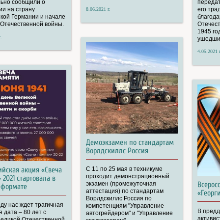
ьно сообщили о
переда
ии на страну
его тра
8.06.2021 г.
кой Германии и начале
благода
 Отечественной войны.
Отечест
1945 го
.
ушедших
4.05.2021 г
Демоэкзамен по стандартам
Ворлдскиллс Россия
ийская акция «Свеча
С 11 по 25 мая в техникуме
проходит демонстрационный
 2021 стартовала в
экзамен (промежуточная
Всерос
-формате
аттестация) по стандартам
«Георг
Ворлдскиллс Россия по
оду нас ждет трагичная
компетенциям "Управление
В пред
 дата – 80 лет с
автогрейдером" и "Управление
активис
Великой Отечественной