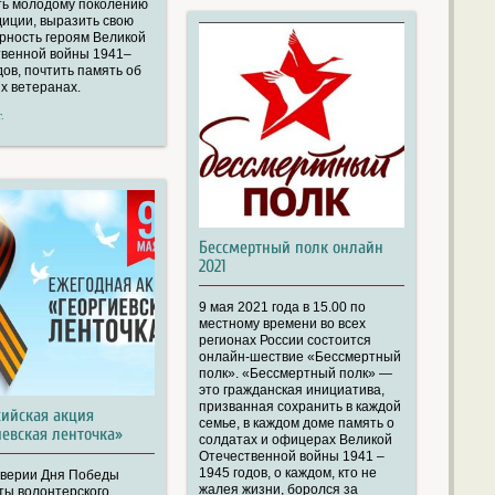
ть молодому поколению
диции, выразить свою
рность героям Великой
венной войны 1941–
дов, почтить память об
 ветеранах.
.
Бессмертный полк онлайн
2021
9 мая 2021 года в 15.00 по
местному времени во всех
регионах России состоится
онлайн-шествие «Бессмертный
полк». «Бессмертный полк» —
это гражданская инициатива,
призванная сохранить в каждой
сийская акция
семье, в каждом доме память о
иевская ленточка»
солдатах и офицерах Великой
Отечественной войны 1941 –
1945 годов, о каждом, кто не
дверии Дня Победы
жалея жизни, боролся за
ты волонтерского