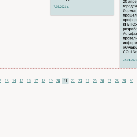
20 апре
городск
7.05.2021 г.
Лермонт
прошел
профори
КГБПОУ
разрабо
Астафье
провел
информ
обучающ
СОШ №1
22.04.2021
2
13
14
15
16
17
18
19
20
21
22
23
24
25
26
27
28
29
30