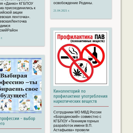
освобождение Родины.
ия «Данко» КГБПОУ
ма присоединились к
21.04.2021 г.
ийской акции
евская ленточка».
евскаяЛенточка
димся
скийРайон
 г.
Кинолекторий по
профилактике употребления
наркотических веществ
Сотрудники МО МВД России
«Бородинский» совместно с
профессии - выбор
КГБПОУ «Техникум горных
го
разработок имени В.П.
Астафьева» провели