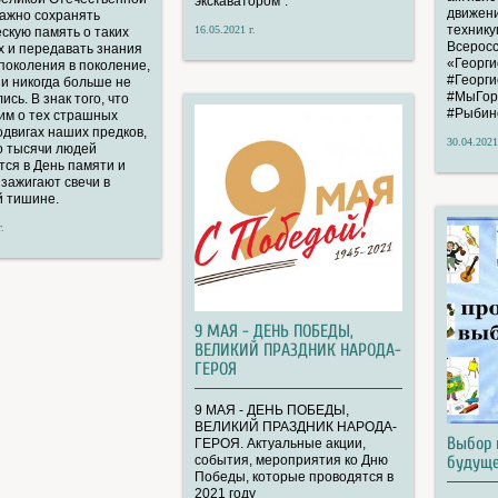
экскаватором".
движен
Важно сохранять
технику
16.05.2021 г.
скую память о таких
Всеросс
х и передавать знания
«Георги
 поколения в поколение,
#Георги
и никогда больше не
#МыГор
ись. В знак того, что
#Рыбин
им о тех страшных
одвигах наших предков,
30.04.2021
о тысячи людей
ся в День памяти и
 зажигают свечи в
й тишине.
.
9 МАЯ - ДЕНЬ ПОБЕДЫ,
ВЕЛИКИЙ ПРАЗДНИК НАРОДА-
ГЕРОЯ
9 МАЯ - ДЕНЬ ПОБЕДЫ,
ВЕЛИКИЙ ПРАЗДНИК НАРОДА-
Выбор 
ГЕРОЯ. Актуальные акции,
события, мероприятия ко Дню
будуще
Победы, которые проводятся в
2021 году