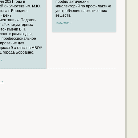
ля 2021 года в
профилактический
ой библиотеке им. М.Ю.
кинолекторий по профилактике
ова г. Бородино
употребления наркотических
 «День
веществ.
ентации». Педагоги
19.04.2021 г.
 «Техникум горных
ток имени В.П.
ва», в рамках дня,
и профессиональное
ирование для
ихся 9-х классов МБОУ
 города Бородино.
 г.
→