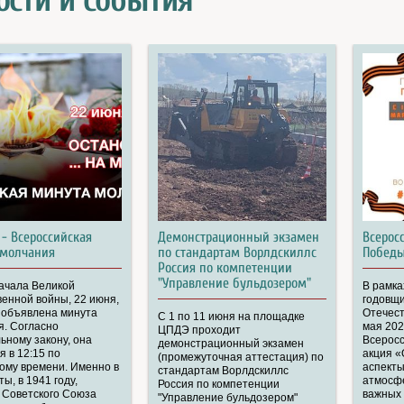
ости и события
 - Всероссийская
Демонстрационный экзамен
Всерос
 молчания
по стандартам Ворлдскиллс
Победы
Россия по компетенции
"Управление бульдозером"
начала Великой
В рамка
енной войны, 22 июня,
годовщ
 объявлена минута
Отечест
С 1 по 11 июня на площадке
я. Согласно
мая 202
ЦПДЭ проходит
ному закону, она
Всеросс
демонстрационный экзамен
я в 12:15 по
акция «
(промежуточная аттестация) по
ому времени. Именно в
аспекты
стандартам Ворлдскиллс
ты, в 1941 году,
атмосфе
Россия по компетенции
 Советского Союза
важных 
"Управление бульдозером"