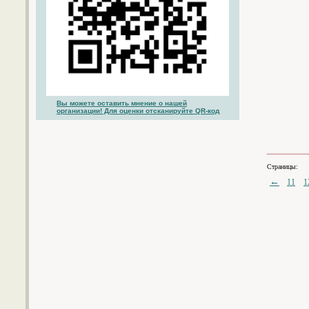
Вы можете оставить мнение о нашей
организации! Для оценки отсканируйте QR-код
Страницы:
←
11
1