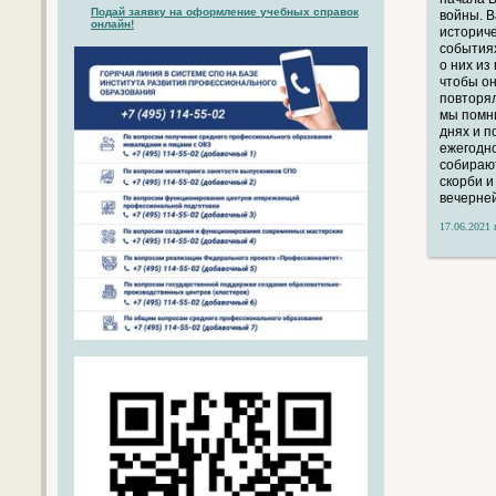
Подай заявку на оформление учебных справок
войны. 
онлайн!
историче
события
о них из
чтобы он
повторял
мы помн
днях и п
ежегодн
собирают
скорби и
вечерне
17.06.2021 г