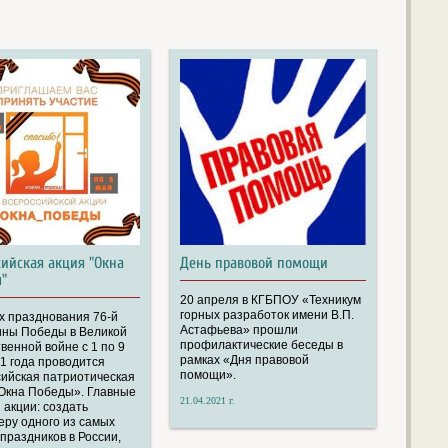
сийская акция "Окна
День правовой помощи
"
20 апреля в КГБПОУ «Техникум
горных разработок имени В.П.
х празднования 76-й
Астафьева» прошли
ины Победы в Великой
профилактические беседы в
венной войне с 1 по 9
рамках «Дня правовой
1 года проводится
помощи».
ийская патриотическая
Окна Победы». Главные
21.04.2021 г.
 акции: создать
ру одного из самых
праздников в России,