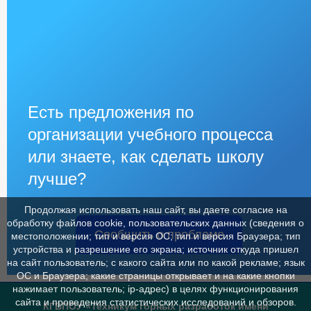
Есть предложения по
организации учебного процесса
или знаете, как сделать школу
лучше?
Продолжая использовать наш сайт, вы даете согласие на
обработку файлов cookie, пользовательских данных (сведения о
Сообщить о проблеме
местоположении; тип и версия ОС; тип и версия Браузера; тип
устройства и разрешение его экрана; источник откуда пришел
на сайт пользователь; с какого сайта или по какой рекламе; язык
ОС и Браузера; какие страницы открывает и на какие кнопки
нажимает пользователь; ip-адрес) в целях функционирования
сайта и проведения статистических исследований и обзоров.
КГБПОУ «Техникум горных разработок имени