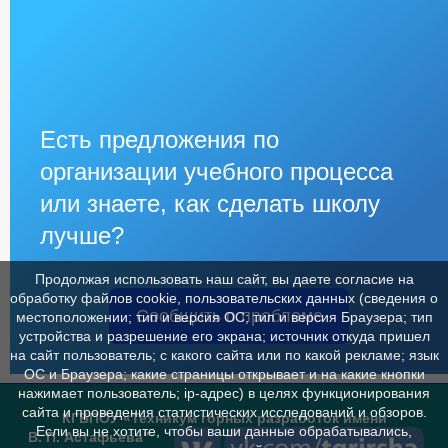
Есть предложения по
организации учебного процесса
или знаете, как сделать школу
лучше?
Продолжая использовать наш сайт, вы даете согласие на
обработку файлов cookie, пользовательских данных (сведения о
Сообщить о проблеме
местоположении; тип и версия ОС; тип и версия Браузера; тип
устройства и разрешение его экрана; источник откуда пришел
на сайт пользователь; с какого сайта или по какой рекламе; язык
ОС и Браузера; какие страницы открывает и на какие кнопки
нажимает пользователь; ip-адрес) в целях функционирования
сайта и проведения статистических исследований и обзоров.
КГБПОУ «Техникум горных разработок имени
Если вы не хотите, чтобы ваши данные обрабатывались,
В. П. Астафьева"