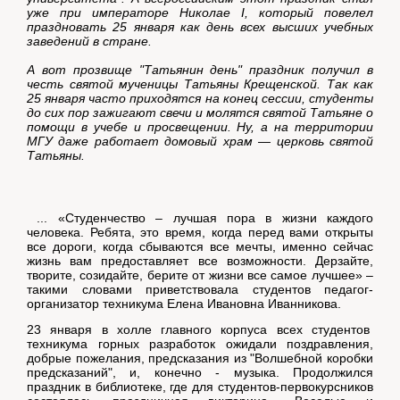
уже при императоре Николае I, который повелел
праздновать 25 января как день всех высших учебных
заведений в стране.
А вот прозвище "Татьянин день" праздник получил в
честь святой мученицы Татьяны Крещенской. Так как
25 января часто приходятся на конец сессии, студенты
до сих пор зажигают свечи и молятся святой Татьяне о
помощи в учебе и просвещении. Ну, а на территории
МГУ даже работает домовый храм — церковь святой
Татьяны.
... «Студенчество – лучшая пора в жизни каждого
человека. Ребята, это время, когда перед вами открыты
все дороги, когда сбываются все мечты, именно сейчас
жизнь вам предоставляет все возможности. Дерзайте,
творите, созидайте, берите от жизни все самое лучшее» –
такими словами приветствовала студентов педагог-
организатор техникума Елена Ивановна Иванникова.
23 января в холле главного корпуса всех студентов
техникума горных разработок ожидали поздравления,
добрые пожелания, предсказания из "Волшебной коробки
предсказаний", и, конечно - музыка. Продолжился
праздник в библиотеке, где для студентов-первокурсников