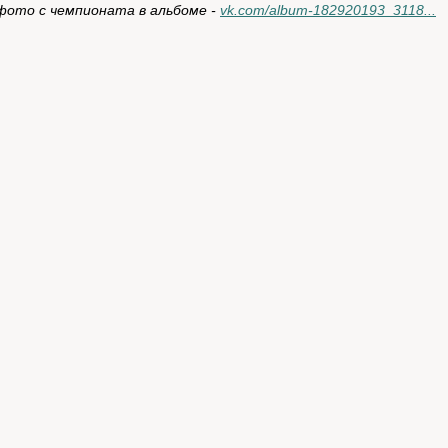
фото с чемпионата в альбоме -
vk.com/album-182920193_3118...