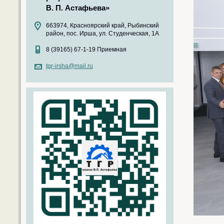
В. П. Астафьева»
663974, Красноярский край, Рыбинский
район, пос. Ирша, ул. Студенческая, 1А
8 (39165) 67-1-19 Приемная
tgr-irsha@mail.ru