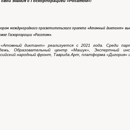
 свои знания с Госкорпорацией «Росатом»!
ором международного просветительского проекта «Атомный диктант» вы
ржке Госкорпорации «Росатом».
«Атомный диктант» реализуется с 2021 года. Среди парт
дежь, Образовательный центр «Машук», Экспертный инс
сийский народный фронт, Таврида.Арт, платформа «Дигория» и