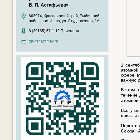
В. П. Астафьева»
663974, Красноярский край, Рыбинский
район, пос. Ирша, ул. Студенческая, 1А
8 (39165) 67-1-19 Приемная
tgr-irsha@mail.ru
1 сентяб
атомной
сфере ат
важную р
В этом г
течение 
атомной
Все учас
призы от
Подготов
Союза «А