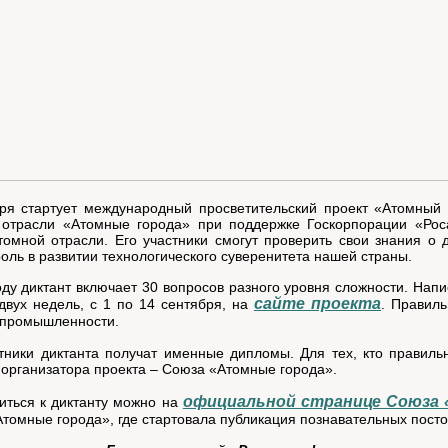
ря стартует международный просветительский проект «Атомный 
 отрасли «Атомные города» при поддержке Госкорпорации «Рос
омной отрасли. Его участники смогут проверить свои знания о
оль в развитии технологического суверенитета нашей страны.
оду диктант включает 30 вопросов разного уровня сложности. Напи
сайте проекта
двух недель, с 1 по 14 сентября, на
. Правиль
 промышленности.
тники диктанта получат именные дипломы. Для тех, кто правиль
 организатора проекта – Союза «Атомные города».
официальной странице Союза
иться к диктанту можно на
томные города», где стартовала публикация познавательных пост