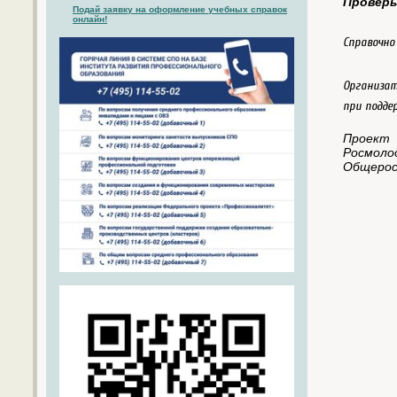
Проверь
Подай заявку на оформление учебных справок
онлайн!
Справочно
Организат
при подде
Проект 
Росмоло
Общерос