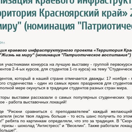
лизация краевого инфраструкт
рритория Красноярский край» 2
миру" (номинация "Патриотиче
24 г.
ция краевого инфраструктурного проекта «Территория Крас
"Жизнь на миру" (номинация "Патриотическое воспитание")
ря участниками конкурса на лучшую выставку - группой первокурс
дентов 2-4-ых курсов, для студентов 1-го курса) на тему "Студенчес
дентов, который в нашей стране отмечается дважды: 17 ноября -
ого студенчества - один из самых ярких праздников для студенто
 полной мере окунуться в традиции студентов разных стран мира.
торы выставки рассказали о самых популярных студенческих тр
ое - работа выставочных локаций!
де "Рискни сравниться с преподавателем" каждый желающий
ателя (если твоя ладонь больше - то есть шанс получить по этом
!" ребята по картинкам определяли, что это за традиция. В "Ск
 призы - шоколад "Антистресс" и "Веселин". Также работали локаци
ольше!".