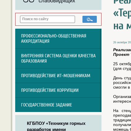
Реа
слабовидящих
«Те
на 
ПРОФЕССИОНАЛЬНО-ОБЩЕСТВЕННАЯ
АККРЕДИТАЦИЯ
26 октября 20
Реализа
Проект 
ВНУТРЕННЯЯ СИСТЕМА ОЦЕНКИ КАЧЕСТВА
ОБРАЗОВАНИЯ
25 октяб
(для сту
ПРОТИВОДЕЙСТВИЕ ИТ-МОШЕННИКАМ
День сту
российск
смогли в
ПРОТИВОДЕЙСТВИЕ КОРРУПЦИИ
Организа
интересн
ГОСУДАРСТВЕННОЕ ЗАДАНИЕ
На стен
преподав
традицию
КГБПОУ «Техникум горных
получали
можешь б
разработок имени