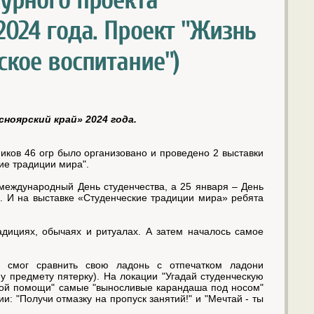
урного проекта
024 года. Проект "Жизнь
ское воспитание")
ноярский край» 2024 года.
ников 46 огр было организовано и проведено 2 выставки
кие традиции мира".
 международный День студенчества, а 25 января – День
в. И на выставке «Студенческие традиции мира» ребята
адициях, обычаях и ритуалах. А затем началось самое
 смог сравнить свою ладонь с отпечатком ладони
у предмету пятерку). На локации "Угадай студенческую
орой помощи" самые "выносливые карандаша под носом"
и: "Получи отмазку на пропуск занятий!" и "Мечтай - ты