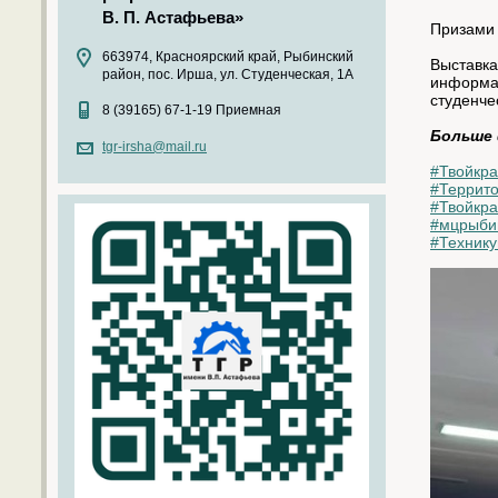
В. П. Астафьева»
Призами 
663974, Красноярский край, Рыбинский
Выставка
район, пос. Ирша, ул. Студенческая, 1А
информац
студенче
8 (39165) 67-1-19 Приемная
Больше
tgr-irsha@mail.ru
#Твойкр
#Террит
#Твойкр
#мцрыби
#Технику