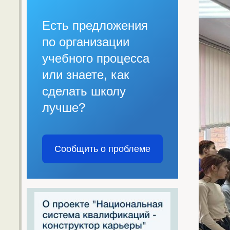
Есть предложения
по организации
учебного процесса
или знаете, как
сделать школу
лучше?
Сообщить о проблеме