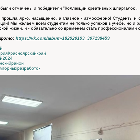
были отмечены и победители "Коллекции креативных шпаргалок".
 прошла ярко, насыщенно, а главное - атмосферно! Студенты и 
ии! Мы желаем всем студентам не только успехов в учебе, но и 
ской жизни, и - обязательно со временем стать профессионалами с
 фото:
https://vk.com/album-182920193_307198459
ай
орияКрасноярскийкрай
ай2024
нскийрайон
мгорныхразработок