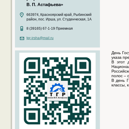
В. П. Астафьева»
663974, Красноярский край, Рыбинский
район, пос. Ирша, ул. Студенческая, 1А
8 (39165) 67-1-19 Приемная
tgr-irsha@mail.ru
День Гос
указа пр
В этот 
Национа
Российск
полос –
В день Г
классы, к