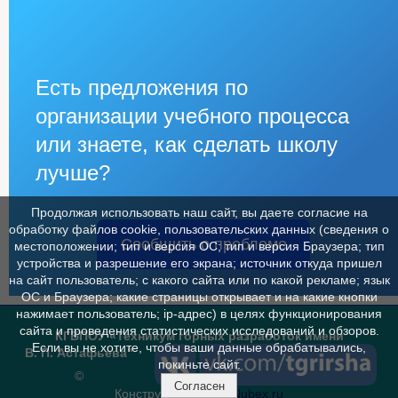
Есть предложения по
организации учебного процесса
или знаете, как сделать школу
лучше?
Продолжая использовать наш сайт, вы даете согласие на
обработку файлов cookie, пользовательских данных (сведения о
Сообщить о проблеме
местоположении; тип и версия ОС; тип и версия Браузера; тип
устройства и разрешение его экрана; источник откуда пришел
на сайт пользователь; с какого сайта или по какой рекламе; язык
ОС и Браузера; какие страницы открывает и на какие кнопки
нажимает пользователь; ip-адрес) в целях функционирования
сайта и проведения статистических исследований и обзоров.
КГБПОУ «Техникум горных разработок имени
Если вы не хотите, чтобы ваши данные обрабатывались,
В. П. Астафьева"
покиньте сайт.
©
Согласен
Конструктор сайтов
Nubex.ru