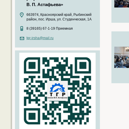
В. П. Астафьева»
663974, Красноярский край, Рыбинский
район, пос. Ирша, ул. Студенческая, 1А
8 (39165) 67-1-19 Приемная
tgr-irsha@mail.ru