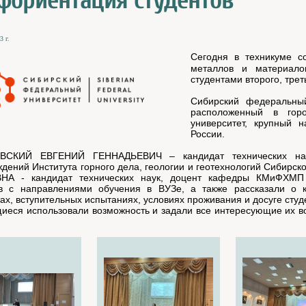
фориентация студентов
3 г.
Сегодня в техникуме со
металлов и материало
студентами второго, трет
Сибирский федеральный
расположенный в гор
университет, крупный н
России.
СКИЙ ЕВГЕНИЙ ГЕННАДЬЕВИЧ – кандидат технических наук
дений Института горного дела, геологии и геотехнологий Сиби
НА - кандидат технических наук, доцент кафедры КМиФХМП 
ов с направлениями обучения в ВУЗе, а также рассказали о 
ах, вступительных испытаниях, условиях проживания и досуге студ
еся использовали возможность и задали все интересующие их в