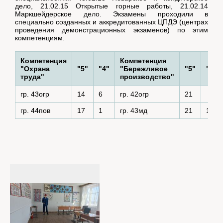
дело, 21.02.15 Открытые горные работы, 21.02.14
Маркшейдерское дело. Экзамены проходили в
специально созданных и аккредитованных ЦПДЭ (центрах
проведения демонстрационных экзаменов) по этим
компетенциям.
Компетенция
Компетенция
"Охрана
"5"
"4"
"Бережливое
"5"
"4"
труда"
производство"
гр. 43огр
14
6
гр. 42огр
21
гр. 44пов
17
1
гр. 43мд
21
1