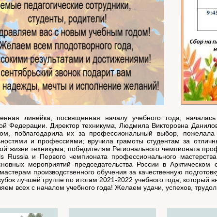
венная линейка, посвященная началу учебного года, началась
ой Федерации. Директор техникума, Людмила Викторовна Данилови
ком, поблагодарила их за профессиональный выбор, пожелала
ностями и профессиями; вручила грамоты студентам за отличны
ой жизни техникума, победителям Регионального чемпионата пр
ills Russia и Первого чемпионата профессионального мастерст
сновных мероприятий председательства России в Арктическом с
мастерам производственного обучения за качественную подготовк
кубок лучшей группе по итогам 2021-2022 учебного года, который в
яем всех с началом учебного года! Желаем удачи, успехов, трудо