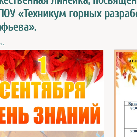
жественная линейка, посвящен
ПОУ «Техникум горных разрабо
афьева».
2 г.