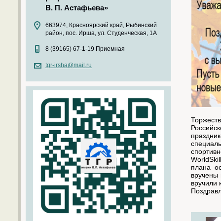
В. П. Астафьева»
663974, Красноярский край, Рыбинский
район, пос. Ирша, ул. Студенческая, 1А
8 (39165) 67-1-19 Приемная
tgr-irsha@mail.ru
Торжест
Российск
праздни
специаль
спортивн
WorldSk
плана о
вручены 
вручили 
Поздравл