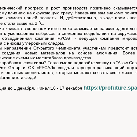
технический прогресс и рост производств позитивно сказывает
ому влиянию на окружающую среду. Наверняка вам знакомо понятие
ие климата нашей планеты. И, действительно, в ходе промышле
е стала выше на 2 ℃.
я климата в конечном итоге плохо сказывается на жизнедеятельн
ся к уменьшению выбросов и снижению воздействия на окружающ
 объединенная компания РУСАЛ - ведущая компания мировой
 с низким углеродным следом.
м направлении Открытого чемпионата участникам предстоит вс
 создания новых материалов на основе алюминия. Более 
ические схемы их масштабного производства.
опробовать свои силы? Тогда смело подавайте заявку на "Allow Cas
En+ Group и ОК «РУСАЛ» создали карьерно-развивающий портал 
и опытных специалистов, которые мечтают связать свою жизнь с
Загляните и сюда!
https://profuture.sp
ция:до 1 декабря. Финал:16 - 17 декабря