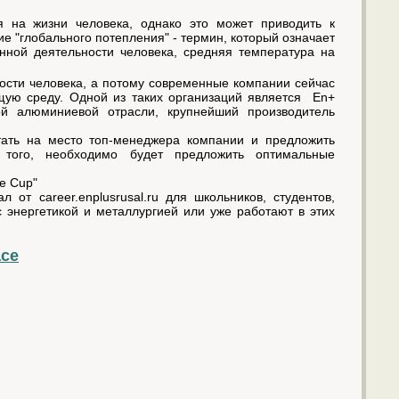
ся на жизни человека, однако это может приводить к
 "глобального потепления" - термин, который означает
нной деятельности человека, средняя температура на
ости человека, а потому современные компании сейчас
ую среду. Одной из таких организаций является En+
 алюминиевой отрасли, крупнейший производитель
тать на место топ-менеджера компании и предложить
того, необходимо будет предложить оптимальные
e Cup"
от career.enplusrusal.ru для школьников, студентов,
 энергетикой и металлургией или уже работают в этих
ace