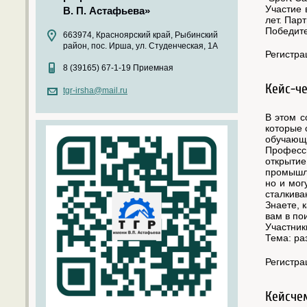
Участие 
В. П. Астафьева»
лет. Пар
Победите
663974, Красноярский край, Рыбинский
район, пос. Ирша, ул. Студенческая, 1А
Регистра
8 (39165) 67-1-19 Приемная
Кейс-че
tgr-irsha@mail.ru
В этом с
которые 
обучающи
Професс
открыти
промышле
но и мог
сталкива
Знаете, 
вам в по
Участник
Тема: ра
Регистра
Кейсчем