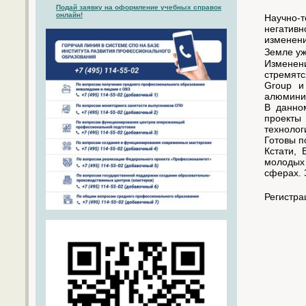
Подай заявку на оформление учебных справок
онлайн!
Научно-
негативн
изменен
Земле уж
Изменени
стремят
Group и
алюминия
В данно
проекты
технолог
Готовы п
Кстати, 
молодых 
сферах. 
Регистра