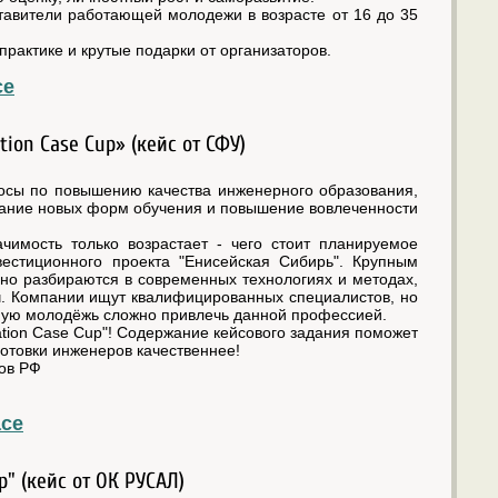
ставители работающей молодежи в возрасте от 16 до 35
практике и крутые подарки от организаторов.
ce
on Case Cup» (кейс от СФУ)
росы по повышению качества инженерного образования,
здание новых форм обучения и повышение вовлеченности
имость только возрастает - чего стоит планируемое
естиционного проекта "Енисейская Сибирь". Крупным
но разбираются в современных технологиях и методах,
ч. Компании ищут квалифицированных специалистов, но
нную молодёжь сложно привлечь данной профессией.
cation Case Cup"! Содержание кейсового задания поможет
отовки инженеров качественнее!
нов РФ
ace
" (кейс от ОК РУСАЛ)