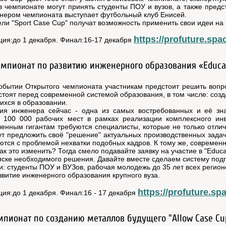
в чемпионате могут принять студенты ПОУ и вузов, а также пред
тнером чемпионата выступает футбольный клуб Енисей.
ли "Sport Case Cup" получат возможность применить свои идеи на 
https://profuture.spa
ция:до 1 декабря. Финал:16-17 декабря
мпионат по развитию инженерного образования «Educati
обытии Открытого чемпионата участникам предстоит решить воп
стоят перед современной системой образования, в том числе: со
хся в образовании.
ия инженера сейчас - одна из самых востребованных и её знач
е 100 000 рабочих мест в рамках реализации комплексного инв
нным гигантам требуются специалисты, которые не только отлич
ут предложить своё "решение" актуальных производственных зада
ются с проблемой нехватки подобных кадров. К тому же, совреме
как это изменить? Тогда смело подавайте заявку на участие в "Edu
иске необходимого решения. Давайте вместе сделаем систему подг
и: студенты ПОУ и ВУЗов, рабочая молодежь до 35 лет всех регио
звитие инженерного образования крупного вуза.
https://profuture.sp
ция:до 1 декабря. Финал:16 - 17 декабря
пионат по созданию металлов будущего "Allow Case Cup