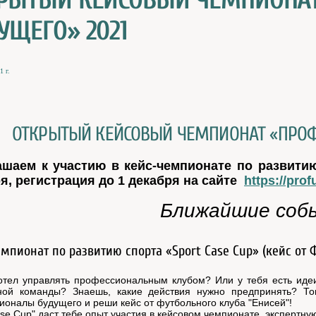
РЫТЫЙ КЕЙСОВЫЙ ЧЕМПИОНА
УЩЕГО» 2021
1 г.
ОТКРЫТЫЙ КЕЙСОВЫЙ ЧЕМПИОНАТ «ПРОФ
ашаем к участию в кейс-чемпионате по развитию
я, регистрация до 1 декабря на сайте
https://pro
Ближайшие собы
мпионат по развитию спорта «Sport Case Cup» (кейс от 
отел управлять профессиональным клубом? Или у тебя есть иде
ной команды? Знаешь, какие действия нужно предпринять? Тог
оналы будущего и реши кейс от футбольного клуба "Енисей"!
ase Cup" даст тебе опыт участия в кейсовом чемпионате, экспертну