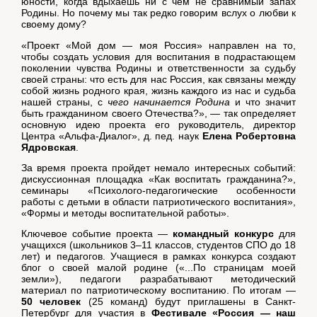
юности, когда вдыхаешь ни с чем не сравнимый запах
Родины. Но почему мы так редко говорим вслух о любви к
своему дому?
«Проект «Мой дом — моя Россия» направлен на то,
чтобы создать условия для воспитания в подрастающем
поколении чувства Родины и ответственности за судьбу
своей страны: что есть для нас Россия, как связаны между
собой жизнь родного края, жизнь каждого из нас и судьба
нашей страны, с
чего начинается Родина
и что значит
быть гражданином своего Отечества?», — так определяет
основную идею проекта его руководитель, директор
Центра «Альфа-Диалог», д. пед. наук
Елена Робертовна
Ядровская
.
За время проекта пройдет немало интересных событий:
дискуссионная площадка «Как воспитать гражданина?»,
семинары «Психолого-педагогические особенности
работы с детьми в области патриотического воспитания»,
«Формы и методы воспитательной работы».
Ключевое событие проекта —
командный конкурс
для
учащихся (школьников 3–11 классов, студентов СПО до 18
лет) и педагогов. Учащиеся в рамках конкурса создают
блог о своей малой родине («...По страницам моей
земли»), педагоги разрабатывают методический
материал по патриотическому воспитанию. По итогам —
50 человек
(25 команд) будут приглашены в Санкт-
Петербург для участия в
Фестивале «Россия — наш