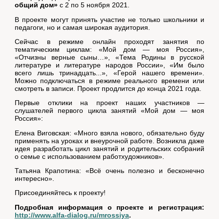
общий дом»
с 2 по 5 ноября 2021.
В проекте могут принять участие не только школьники и
педагоги, но и самая широкая аудитория.
Сейчас в режиме онлайн проходят занятия по
тематическим циклам: «Мой дом — моя Россия»,
«Отчизны верные сыны…», «Тема Родины в русской
литературе и литературе народов России», «Им было
всего лишь тринадцать...», «Герой нашего времени».
Можно подключаться в режиме реального времени или
смотреть в записи. Проект продлится до конца 2021 года.
Первые отклики на проект наших участников —
слушателей первого цикла занятий «Мой дом — моя
Россия»:
Елена Виговская: «Много взяла нового, обязательно буду
применять на уроках и внеурочной работе. Возникла даже
идея разработать цикл занятий и родительских собраний
о семье с использованием работхудожников».
Татьяна Крапотина: «Всё очень полезно и бесконечно
интересно».
Присоединяйтесь к проекту!
Подробная информация о проекте и регистрация:
http://www.alfa-dialog.ru/mrossiya
.