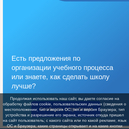
Есть предложения по
организации учебного процесса
или знаете, как сделать школу
лучше?
Продолжая использовать наш сайт, вы даете согласие на
обработку файлов cookie, пользовательских данных (сведения о
Сообщить о проблеме
местоположении; тип и версия ОС; тип и версия Браузера; тип
устройства и разрешение его экрана; источник откуда пришел
на сайт пользователь; с какого сайта или по какой рекламе; язык
ОС и Браузера; какие страницы открывает и на какие кнопки